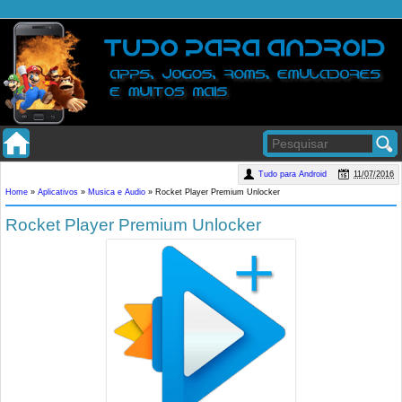
Tudo para Android
11/07/2016
Home
»
Aplicativos
»
Musica e Audio
»
Rocket Player Premium Unlocker
Rocket Player Premium Unlocker