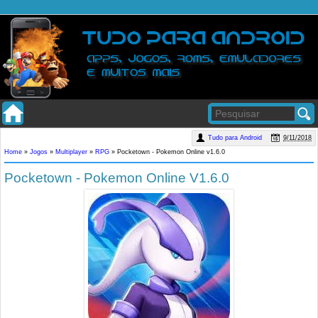
Tudo para Android
9/11/2018
Home
»
Jogos
»
Multiplayer
»
RPG
»
Pocketown - Pokemon Online v1.6.0
Pocketown - Pokemon Online V1.6.0