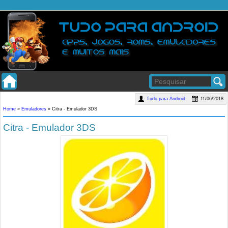
Tudo para Android
11/06/2018
Home
»
Emuladores
»
Citra - Emulador 3DS
Citra - Emulador 3DS